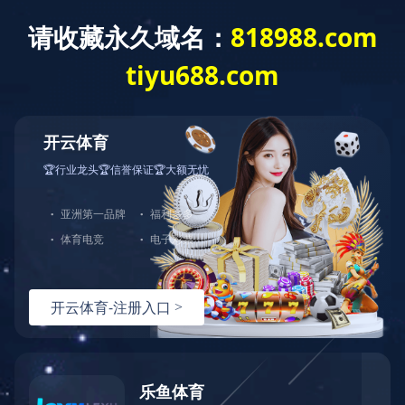
爱体育手机网页版登录入口
全国咨询热线：
18028278320
爱体育手机网页版登
公司简介
企业风采
录入口
产品中心
新闻资讯
联系我们
爱体育手机网页版登录入口
产品中心
滤清器爱体育手机网页版登录入口-爱体育(中国)