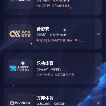
2024-01-25
董事长也表示寿星们在一起，共同享受着人资部定
制的晚宴，共同分享着生日的喜悦，感受着东盛迪
这个大家庭的温暖。 温暖的祝福让寿星们现场笑容
满面，乐融融。 寿星们纷纷说道在东盛迪工作十分
温情幸福~
发福利啦丨寒冬虽至 “橙”意满满
2023-12-21
在东盛迪这个大家庭里，公司给予我们不仅仅是一
份薪酬更是一份人性化的关怀和一个优质的发展平
台。各位家人们都很开心很感动，纷纷说赣南脐橙
很甜，福利很好，工作更积极热情了。在东盛迪这
个大家庭里共成长、共欢笑，一起共享着东盛迪的
消防演习| 以“演”筑防，安全“同”行
美和爱。
2023-12-21
本次活动取得了比较好的传播效果，员工们开始重
视在工厂和公共场合的消防安全。在未来，我们将
继续把消防安全教育作为一项重要工作来抓。提高
大家对防火的意识。
爱体育手机网页版登录入口
上一页
1
2
3
4
5
下一页
末页