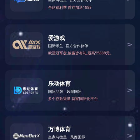
滤清器橡胶塞
18028278320
全国咨询热线：
产品详情