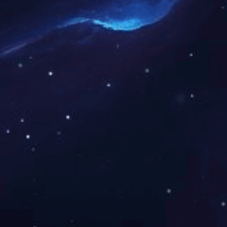
硅胶座
推荐
粽情一
如何正
家用电器按钮和线套
密封件
关于东盛迪
产品中