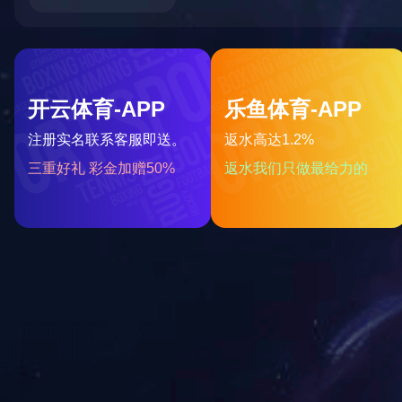
建材卫浴爱体育手机网页版登录入口-爱体育(中国)
五金机械爱体育手机网页版登录入口-爱体育(中国)
通用O圈爱体育手机网页版登录入口-爱体育(中国)
LU
滤清器爱体育手机网页版登录入口-爱体育(中国)
挤出爱体育手机网页版登录入口-爱体育(中国)
水泵爱体育手机网页版登录入口-爱体育(中国)
杂件爱体育手机网页版登录入口-爱体育(中国)