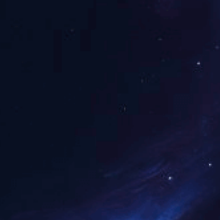
家电爱体育手机网页版登录入口-爱体育(中国)
三角
家用电器按钮和线套
推荐产品
密封件
鸭嘴