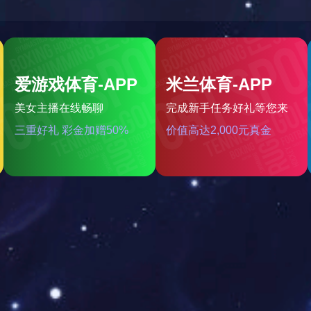
减震胶垫
EPDM三元乙丙密封条
名称：LU减震胶垫材质：EPDM（按客户指定材质加工，也可根据产品性能要求推荐合适的材质）规格：具体咨询客服，也可来图来样定制用途：门窗密封，门缝密封，车窗密封，机械用密封.....性能：耐磨损、耐腐蚀、耐高低温、耐高压、耐油注：更多产品参数或其他胶垫等配套请咨询：13790496782源于对更高品质的追求，我们知道你对胶垫对很挑剔，所以我们的减震胶垫做工精细，表面光滑，尺寸精准，性能稳定，密封性