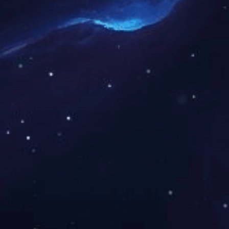
硅胶座
推荐
粽情一
如何正
家用电器按钮和线套
密封件
关于东盛迪
产品中