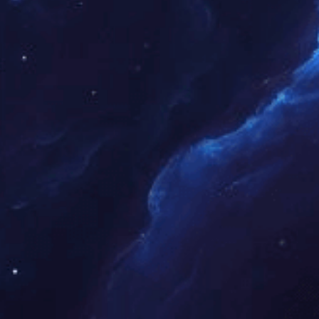
配件
水箱连接管
硅胶套
家用电器按钮和线套
共11条数据
当前第1/2页
爱体育手机网页版登录入口
上一页