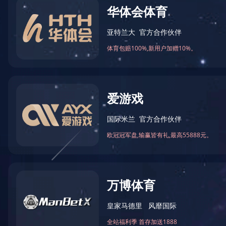
当前位置：
爱体育手机网页版登录入口
»
产品中
家电
产品中心
汽车配件爱体育手机网页版登录入口-爱体育(中国)