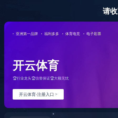
爱体育手机网页版登录入口
爱体育手机网页版登录入口-爱体育(中国
公司简介