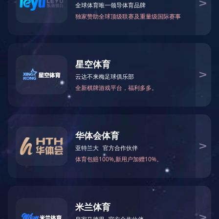
经营理念：以人为本，质量第一
企业精神：敬业、乐群、学习、创新
质量方针：抓质量、重管理、持续提高、求创新、谋发展、与时俱进
核心价值观：人品、厂品、产品三品合一
企业作风：迅速反应、立即行动、行而有果
东盛迪以爱体育手机网页版登录入口为向导，坚持以人为本，创
建优秀学习氛围，打造精英团队。为员工营造家一般的和谐快乐的工
作氛围，让工作变得简单，让生活变得精彩。坚持对品质与服务的执
着，持续保持对岗位的专注。进行多方位培训，并一起探讨学习与工
作经验，助员工快速的成长。东盛迪为丰富员工生活提供各种展示平
台，举行多彩的文艺活动团队活动及竞技比赛，有效的将员工个人成
长和企业发展相结合，让每一位努力上进的员工，都能找到实现梦想
的舞台。