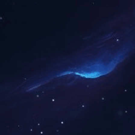
硅胶座
家用电器按钮和线套