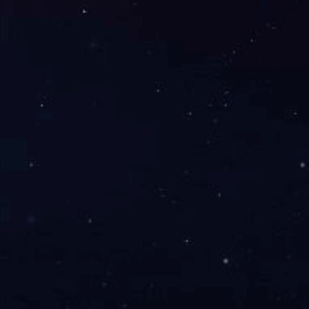
三街二号
关注官方公众号