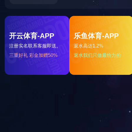
手机：180
售后服务
传真：0769
招贤纳士
邮箱：dsd@a
家用电器按钮和线套
地址：广
推荐产品
推荐
粽情一
如何正
密封件