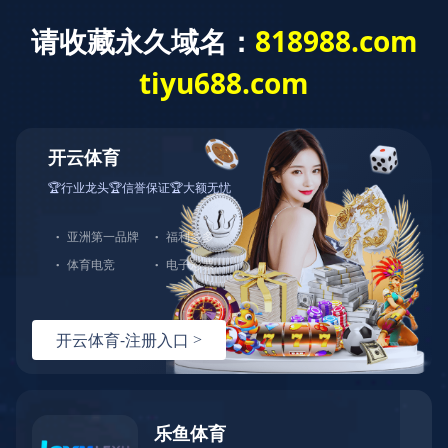
爱体育手机网页版登录入口
全国咨询热线：
18028278320
爱体育手机网页版登
公司简介
企业风采
录入口
产品中心
新闻资讯
联系我们
爱体育手机网页版登录入口
产品中心
水泵爱体育手机网页版登录入口-爱体育(中国)