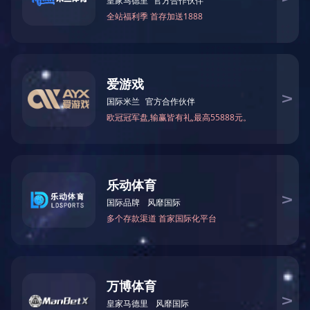
水泵垫片
18028278320
全国咨询热线：
产品详情