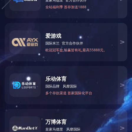
进水橡胶
18028278320
全国咨询热线：
分享到：
上一篇
：进水橡胶件
下一篇
：密封件
相关推荐