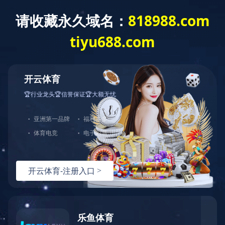
爱体育手机网页版登录入口
全国咨询热线：
18028278320
爱体育手机网页版登
公司简介
企业风采
录入口
产品中心
新闻资讯
联系我们
爱体育手机网页版登录入口
产品中心
建材卫浴爱体育手机网页版登录入口-爱体育(中国)