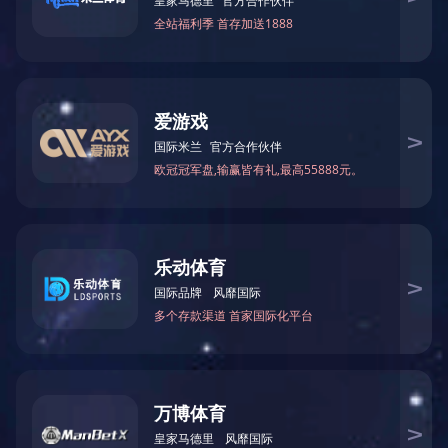
橙色O圈Φ9.3×1.6
18028278320
全国咨询热线：
产品详情