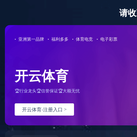
爱体育手机网页版登录入口
爱体育手机网页版登录入口-爱体育(中国
公司简介