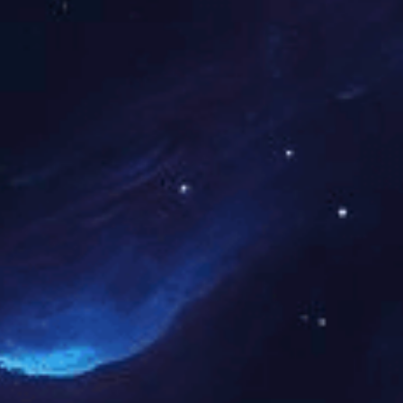
硅胶座
家用电器按钮和线套