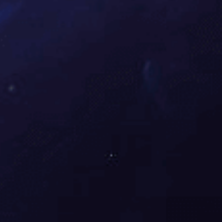
0769-
3889488