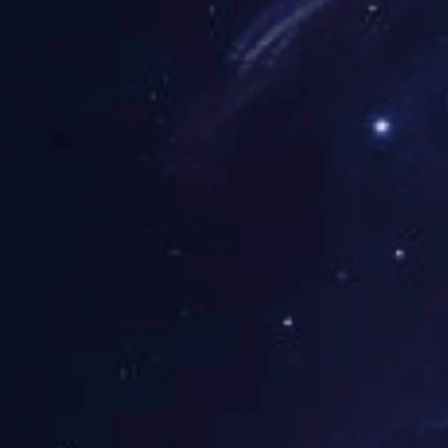
家用电器按钮和线套
密封件