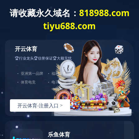
爱体育手机网页版登录入口
全国咨询热线：
18028278320
爱体育手机网页版登
公司简介
企业风采
录入口
产品中心
新闻资讯
联系我们
爱体育手机网页版登录入口
合作客户